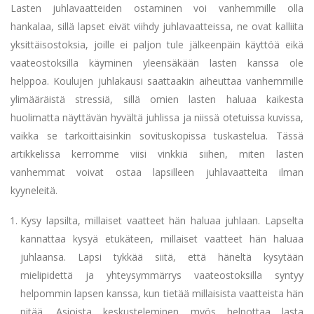
Lasten juhlavaatteiden ostaminen voi vanhemmille olla
hankalaa, sillä lapset eivät viihdy juhlavaatteissa, ne ovat kalliita
yksittäisostoksia, joille ei paljon tule jälkeenpäin käyttöä eikä
vaateostoksilla käyminen yleensäkään lasten kanssa ole
helppoa. Koulujen juhlakausi saattaakin aiheuttaa vanhemmille
ylimääräistä stressiä, sillä omien lasten haluaa kaikesta
huolimatta näyttävän hyvältä juhlissa ja niissä otetuissa kuvissa,
vaikka se tarkoittaisinkin sovituskopissa tuskastelua. Tässä
artikkelissa kerromme viisi vinkkiä siihen, miten lasten
vanhemmat voivat ostaa lapsilleen juhlavaatteita ilman
kyyneleitä.
Kysy lapsilta, millaiset vaatteet hän haluaa juhlaan. Lapselta
kannattaa kysyä etukäteen, millaiset vaatteet hän haluaa
juhlaansa. Lapsi tykkää siitä, että häneltä kysytään
mielipidettä ja yhteysymmärrys vaateostoksilla syntyy
helpommin lapsen kanssa, kun tietää millaisista vaatteista hän
pitää. Asioista keskusteleminen myös helpottaa lasta