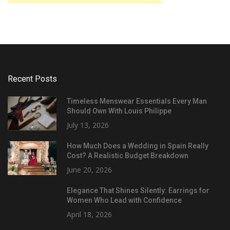
Recent Posts
Timeless Menswear Essentials Every Man
Should Own With Louis Philippe
July 13, 2026
How Much Does a Wedding in Spain Really
Cost? A Realistic Budget Breakdown
June 20, 2026
Elegance That Shines Silently: Earrings for
Women Who Lead with Confidence
April 18, 2026