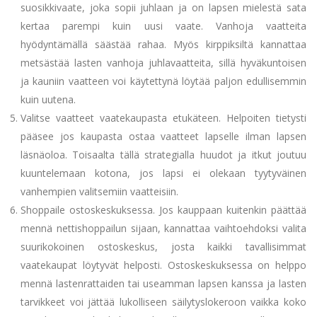
suosikkivaate, joka sopii juhlaan ja on lapsen mielestä sata
kertaa parempi kuin uusi vaate. Vanhoja vaatteita
hyödyntämällä säästää rahaa. Myös kirppiksiltä kannattaa
metsästää lasten vanhoja juhlavaatteita, sillä hyväkuntoisen
ja kauniin vaatteen voi käytettynä löytää paljon edullisemmin
kuin uutena.
Valitse vaatteet vaatekaupasta etukäteen. Helpoiten tietysti
pääsee jos kaupasta ostaa vaatteet lapselle ilman lapsen
läsnäoloa. Toisaalta tällä strategialla huudot ja itkut joutuu
kuuntelemaan kotona, jos lapsi ei olekaan tyytyväinen
vanhempien valitsemiin vaatteisiin.
Shoppaile ostoskeskuksessa. Jos kauppaan kuitenkin päättää
mennä nettishoppailun sijaan, kannattaa vaihtoehdoksi valita
suurikokoinen ostoskeskus, josta kaikki tavallisimmat
vaatekaupat löytyvät helposti. Ostoskeskuksessa on helppo
mennä lastenrattaiden tai useamman lapsen kanssa ja lasten
tarvikkeet voi jättää lukolliseen säilytyslokeroon vaikka koko