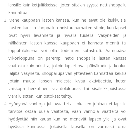
lapsille kuin ketjuliikkeissä, joten siitäkin syystä nettishoppailu
kannattaa.
Mene kauppaan lasten kanssa, kun he eivät ole kiukkuisia.
Lasten kanssa shoppailu onnistuu parhaiten silloin, kun lapset
ovat hyvin levänneitä ja hyvällä tuulella. Väsyneiden ja
nälkäisten lasten kanssa kauppaan ei kannata mennä tai
lopputuloksena voi olla todellinen katastrofi. Aamupäivä
viikonloppuna on parempi hetki shoppailla lasten kanssa
vaatteita kuin arki-ilta, jolloin lapset ovat päiväkodin ja koulun
jäljiltä väsyneitä. Shoppailupäivän yhteyteen kannattaa keksiä
jotain muuta lapsen mielestä kivaa aktiviteettia, kuten
vaikkapa herkullinen ravintolalounas tai sisäleikkipuistossa
vierailu sitten, kun ostokset tehty.
Hyödynnä vanhoja juhlavaatteita. Jokaisen juhlaan ei lapsille
tarvitse ostaa uusia vaatteita, vaan vanhoja vaatteita voi
hyödyntää niin kauan kun ne menevät lapsen ylle ja ovat
hyvässä kunnossa. Jokaisella lapsella on varmasti oma