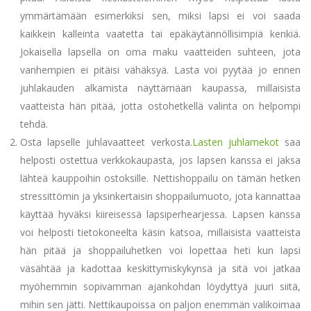
ymmärtämään esimerkiksi sen, miksi lapsi ei voi saada
kaikkein kalleinta vaatetta tai epäkäytännöllisimpiä kenkiä.
Jokaisella lapsella on oma maku vaatteiden suhteen, jota
vanhempien ei pitäisi vähäksyä. Lasta voi pyytää jo ennen
juhlakauden alkamista näyttämään kaupassa, millaisista
vaatteista hän pitää, jotta ostohetkellä valinta on helpompi
tehdä.
Osta lapselle juhlavaatteet verkosta.
Lasten juhlamekot
saa
helposti ostettua verkkokaupasta, jos lapsen kanssa ei jaksa
lähteä kauppoihin ostoksille. Nettishoppailu on tämän hetken
stressittömin ja yksinkertaisin shoppailumuoto, jota kannattaa
käyttää hyväksi kiireisessä lapsiperhearjessa. Lapsen kanssa
voi helposti tietokoneelta käsin katsoa, millaisista vaatteista
hän pitää ja shoppailuhetken voi lopettaa heti kun lapsi
väsähtää ja kadottaa keskittymiskykynsä ja sitä voi jatkaa
myöhemmin sopivamman ajankohdan löydyttyä juuri siitä,
mihin sen jätti. Nettikaupoissa on paljon enemmän valikoimaa